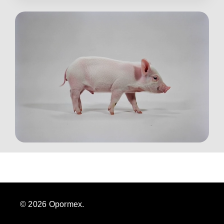
©
2026
Opormex.