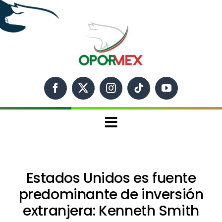
Skip
to
content
Toggle
Navigation
Inicio
Estados Unidos es fuente
Conócenos
predominante de inversión
Información y Estadística
extranjera: Kenneth Smith