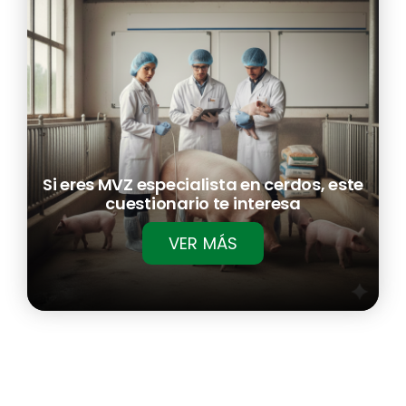
Eventos
6º Congreso
Membresía
Comunicación
Si eres MVZ especialista en cerdos, este
cuestionario te interesa
Contacto
VER MÁS